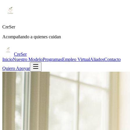
CreSer
Acompañando a quienes cuidan
CreSer
Inicio
Nuestro Modelo
Programas
Empleo Virtual
Aliados
Contacto
Quiero Apoyar