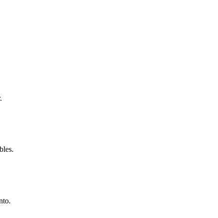
.
bles.
nto.